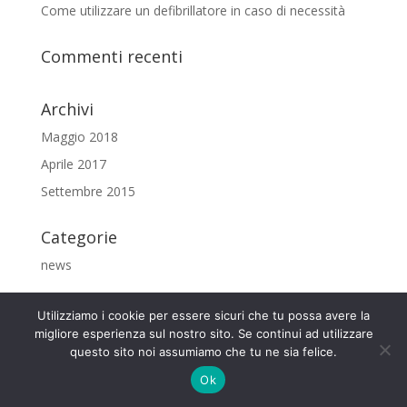
Come utilizzare un defibrillatore in caso di necessità
Commenti recenti
Archivi
Maggio 2018
Aprile 2017
Settembre 2015
Categorie
news
Utilizziamo i cookie per essere sicuri che tu possa avere la
migliore esperienza sul nostro sito. Se continui ad utilizzare
questo sito noi assumiamo che tu ne sia felice.
www.defibrillatoreonline.it
Ok