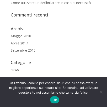
Come utilizzare un defibrillatore in caso di necessità
Commenti recenti
Archivi
Maggio 2018
Aprile 2017
Settembre 2015
Categorie
news
Utilizziamo i cookie per essere sicuri che tu possa avere la
migliore esperienza sul nostro sito. Se continui ad utilizzare
questo sito noi assumiamo che tu ne sia felice.
www.defibrillatoreonline.it
Ok