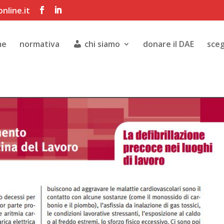
nline.it
me
normativa
chi siamo
donare il DAE
sceg