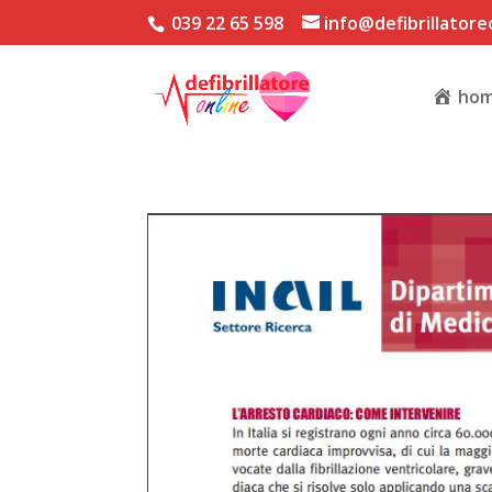
039 22 65 598
info@defibrillatoreo
ho